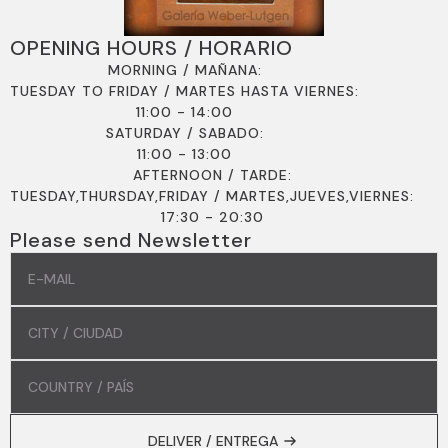
OPENING HOURS / HORARIO
MORNING / MAÑANA:
TUESDAY TO FRIDAY / MARTES HASTA VIERNES:
11:00 - 14:00
SATURDAY / SABADO:
11:00 - 13:00
AFTERNOON / TARDE:
TUESDAY,THURSDAY,FRIDAY / MARTES,JUEVES,VIERNES:
17:30 - 20:30
Please send Newsletter
EMAIL
*
COMMUNE
/
COMUNIDAD
*
COUNTRY
/
PAÍS
*
DELIVER / ENTREGA