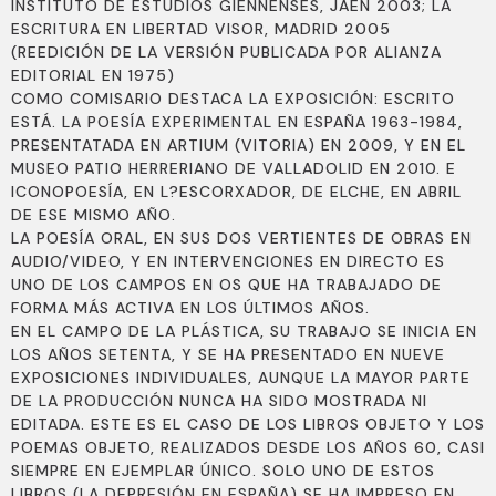
INSTITUTO DE ESTUDIOS GIENNENSES, JAÉN 2003; LA
ESCRITURA EN LIBERTAD VISOR, MADRID 2005
(REEDICIÓN DE LA VERSIÓN PUBLICADA POR ALIANZA
EDITORIAL EN 1975)
COMO COMISARIO DESTACA LA EXPOSICIÓN: ESCRITO
ESTÁ. LA POESÍA EXPERIMENTAL EN ESPAÑA 1963-1984,
PRESENTATADA EN ARTIUM (VITORIA) EN 2009, Y EN EL
MUSEO PATIO HERRERIANO DE VALLADOLID EN 2010. E
ICONOPOESÍA, EN L?ESCORXADOR, DE ELCHE, EN ABRIL
DE ESE MISMO AÑO.
LA POESÍA ORAL, EN SUS DOS VERTIENTES DE OBRAS EN
AUDIO/VIDEO, Y EN INTERVENCIONES EN DIRECTO ES
UNO DE LOS CAMPOS EN OS QUE HA TRABAJADO DE
FORMA MÁS ACTIVA EN LOS ÚLTIMOS AÑOS.
EN EL CAMPO DE LA PLÁSTICA, SU TRABAJO SE INICIA EN
LOS AÑOS SETENTA, Y SE HA PRESENTADO EN NUEVE
EXPOSICIONES INDIVIDUALES, AUNQUE LA MAYOR PARTE
DE LA PRODUCCIÓN NUNCA HA SIDO MOSTRADA NI
EDITADA. ESTE ES EL CASO DE LOS LIBROS OBJETO Y LOS
POEMAS OBJETO, REALIZADOS DESDE LOS AÑOS 60, CASI
SIEMPRE EN EJEMPLAR ÚNICO. SOLO UNO DE ESTOS
LIBROS (LA DEPRESIÓN EN ESPAÑA) SE HA IMPRESO EN