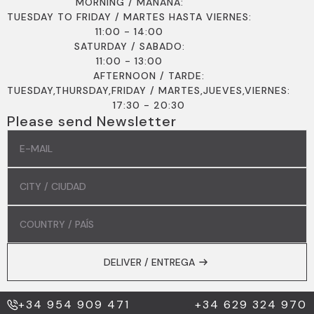
MORNING / MAÑANA:
TUESDAY TO FRIDAY / MARTES HASTA VIERNES:
11:00 - 14:00
SATURDAY / SABADO:
11:00 - 13:00
AFTERNOON / TARDE:
TUESDAY,THURSDAY,FRIDAY / MARTES,JUEVES,VIERNES:
17:30 - 20:30
Please send Newsletter
EMAIL
*
COMMUNE
/
COMUNIDAD
*
COUNTRY
/
PAÍS
*
DELIVER / ENTREGA
+34 954 909 471
+34 629 324 970