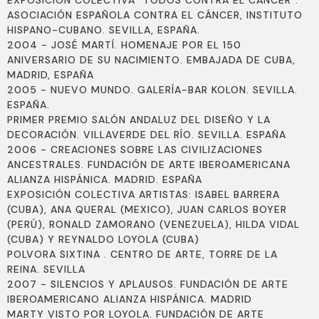
EXPOSICIÓN COLECTIVA "TODOS CONTRA EL CÁNCER".
ASOCIACIÓN ESPAÑOLA CONTRA EL CÁNCER, INSTITUTO
HISPANO-CUBANO. SEVILLA, ESPAÑA.
2004 - JOSÉ MARTÍ. HOMENAJE POR EL 150
ANIVERSARIO DE SU NACIMIENTO. EMBAJADA DE CUBA,
MADRID, ESPAÑA
2005 - NUEVO MUNDO. GALERÍA-BAR KOLON. SEVILLA.
ESPAÑA.
PRIMER PREMIO SALÓN ANDALUZ DEL DISEÑO Y LA
DECORACIÓN. VILLAVERDE DEL RÍO. SEVILLA. ESPAÑA
2006 - CREACIONES SOBRE LAS CIVILIZACIONES
ANCESTRALES. FUNDACIÓN DE ARTE IBEROAMERICANA
ALIANZA HISPÁNICA. MADRID. ESPAÑA
EXPOSICIÓN COLECTIVA ARTISTAS: ISABEL BARRERA
(CUBA), ANA QUERAL (MEXICO), JUAN CARLOS BOYER
(PERÚ), RONALD ZAMORANO (VENEZUELA), HILDA VIDAL
(CUBA) Y REYNALDO LOYOLA (CUBA)
POLVORA SIXTINA . CENTRO DE ARTE, TORRE DE LA
REINA. SEVILLA
2007 - SILENCIOS Y APLAUSOS. FUNDACIÓN DE ARTE
IBEROAMERICANO ALIANZA HISPÁNICA. MADRID
MARTY VISTO POR LOYOLA. FUNDACIÓN DE ARTE